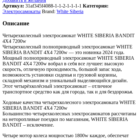
Добавить в желания
Артикул:
31af345f4088-1-1-2-1-1-1-1
Категория:
Электросамокаты
Brand:
White Siberia
Описание
Четырехколесный электросамокат WHITE SIBERIA BANDIT
4X4 7200w
Четырехколесный полноприводный электросамокат WHITE
SIBERIA BANDIT 4X4 7200w — это новинка 2024 года.
Мощный полноприводный электросамокат WHITE SIBERIA
BANDIT 4X4 7200w вобрал в себя все лучшее: высокую
скорость, отличную проходимость, большой запас хода,
возможность установки сиденья и грузовой корзины,
складной механизм и уникальный выделяющийся дизайн.
Этот четырёхколёсный электросамокат – отличное
транспортное средство как для города, так и для бездорожья.
Ходовые качества четырехколесного электросамоката WHITE
SIBERIA BANDIT 4X4 7200w
Большинство четырехколесных электросамокатов рассчитаны
на неторопливые поездки по магазинам, WHITE SIBERIA
BANDIT – исключение.
Четыре мотор колеса мощностью 1800w каждое, обеспечат