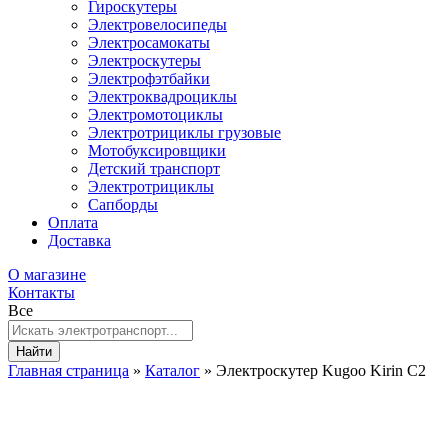
Гироскутеры
Электровелосипеды
Электросамокаты
Электроскутеры
Электрофэтбайки
Электроквадроциклы
Электромотоциклы
Электротрициклы грузовые
Мотобуксировщики
Детский транспорт
Электротрициклы
Сапборды
Оплата
Доставка
О магазине
Контакты
Все
Найти
Главная страница
»
Каталог
»
Электроскутер Kugoo Kirin C2