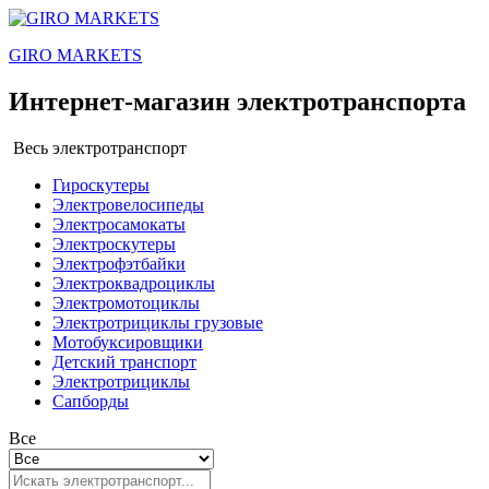
GIRO MARKETS
Интернет-магазин электротранспорта
Весь электротранспорт
Гироскутеры
Электровелосипеды
Электросамокаты
Электроскутеры
Электрофэтбайки
Электроквадроциклы
Электромотоциклы
Электротрициклы грузовые
Мотобуксировщики
Детский транспорт
Электротрициклы
Сапборды
Все